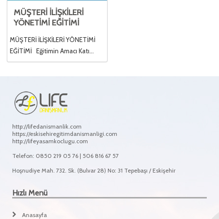
MÜŞTERİ İLİŞKİLERİ
YÖNETİMİ EĞİTİMİ
MÜŞTERİ İLİŞKİLERİ YÖNETİMİ
EĞİTİMİ Eğitimin Amacı Katı...
http://lifedanismanlik.com
https://eskisehiregitimdanismanligi.com
http://lifeyasamkoclugu.com
Telefon: 0850 219 05 76 | 506 816 67 57
Hoşnudiye Mah. 732. Sk. (Bulvar 28) No: 31 Tepebaşı / Eskişehir
Hızlı Menü
Anasayfa