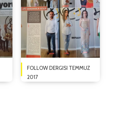
verilen eğitimlere kat...
FOLLOW DERGISI TEMMUZ
2017
Life Danışmanlık Açılışı Yaşam
Koçluğu Hizmetleri alanında
ı
faaliyet göstermek üzere açılışı
yapılan Life Danışmanlık f...