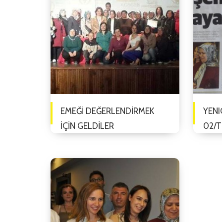
Mahmudiye Belediyesi işbir...
Transf
EMEĞİ DEĞERLENDİRMEK
YENI
İÇİN GELDİLER
02/
Life D
26/NISAN/2016
Koçlu
Kadın Emeğini Değerlendirme
faaliy
Vakfı (KEDV), Eskişehir'deki
yapıla
girişimci kadınların
bilinçlendirilmesi için Eskişehir'de
bir sempozyum d&uum...