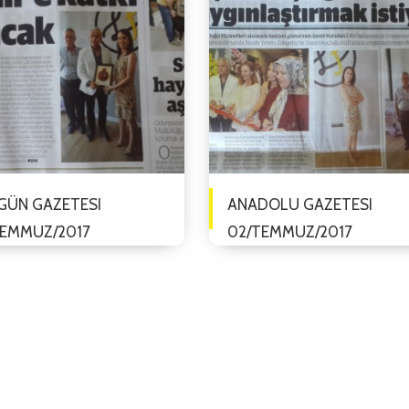
er Ofisi Uygu...
yöne...
GÜN GAZETESI
ANADOLU GAZETESI
TEMMUZ/2017
02/TEMMUZ/2017
anışmanlık Açılışı Yaşam
Life Danışmanlık Açılışı Yaşam
ğu Hizmetleri alanında
Koçluğu Hizmetleri alanında
et göstermek üzere açılışı
faaliyet göstermek üzere açılış
n Life Danışmanlık f...
yapılan Life Danışmanlık f...