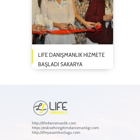
LIFE DANIŞMANLIK HIZMETE
BAŞLADI SAKARYA
GAZETESI 2 TEMMUZ 2017
Life Danışmanlık, Hoşnudiye
Mahallesi 732 Sokak Bulvar 28
Plaza'da hizmete girdi. Firmanın
açılış törenine Eskişehir Ticaret
Odası Başkan...
http://lifedanismanlik.com
https://eskisehiregitimdanismanligi.com
http://lifeyasamkoclugu.com