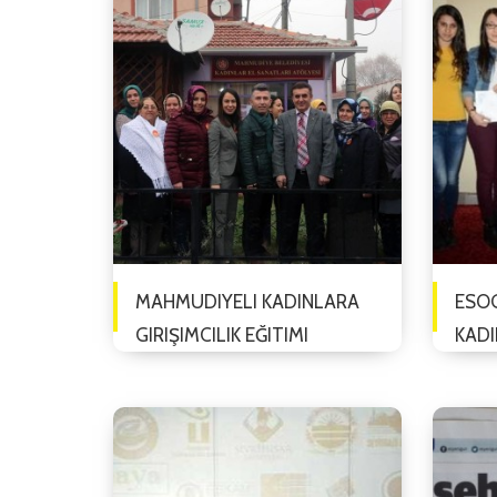
MAHMUDIYELI KADINLARA
ESOG
GIRIŞIMCILIK EĞITIMI
KADI
21/12/2015
PROG
Eskişehir Büyükşehir Belediyesi
Eskiş
Sanat Meslek Eğitim Kursları
(ESOG
(ESMEK), Kadın Emeğini
Uygul
Değerlendirme Vakfı (KEDV) ve
(ESKA