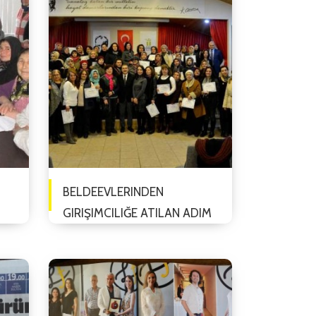
BELDEEVLERINDEN
GIRIŞIMCILIĞE ATILAN ADIM
28 ARALIK 2016
Tepebaşı Belediyesi’nin farkı
Beldeevleri’nden toplam 257
kadın (KEDV) Kadın Emeğini
Değerlendirme Vakfı tarafından