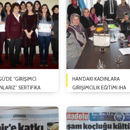
Ü’DE “GİRİŞİMCİ
HAN’DAKI KADINLARA
NLARIZ” SERTİFİKA
GIRIŞIMCILIK EĞITIMI IHA
RAMI 15 MART 2016
14.12.2015
ehir Osmangazi Üniversitesi
Eskişehir’in Han İlçe Belediye
Ü) Kadın Araştırmaları
Başkanlığı ile Kadın Emeğini
ama ve Araştırma Merkezi
Değerlendirme Vakfı (KEDV) iş
M), ESOGÜ Teknoloji
birliğinde, ilçedeki kadınlara