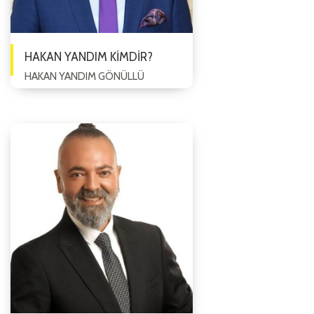
HAKAN YANDIM KİMDİR?
HAKAN YANDIM GÖNÜLLÜ
EĞİTMEN (İLERİ EXCEL EĞİTMENİ)
1984 yılında Eskişehir’de doğdu.
Bilgisayar ve Öğretim Teknolojileri
a...