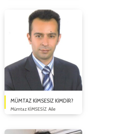
Danışmanımız 1973 yılında
Yozgat’ta doğmuştur. İlk ve
Ortaokulu Şefaatl...
MÜMTAZ KİMSESİZ KİMDİR?
Mümtaz KİMSESİZ Aile
Danışmanı, Sosyolog 1979
Eskişehir doğumlu olup, ilkokul
ortaokul ve lise eğitimini