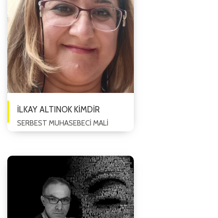
İLKAY ALTINOK KİMDİR
SERBEST MUHASEBECİ MALİ
MÜŞAVİR, FİNANS, MALİYE VE
MUHASEBE EĞİTMENİ İlkay
Altınok 1971 yılında Afyon da
doğmuştur. İlkokul İzmir, Ortao...