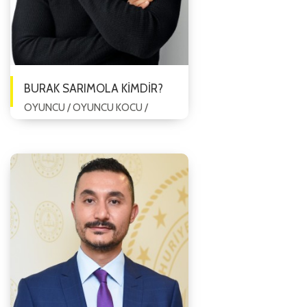
BURAK SARIMOLA KİMDİR?
OYUNCU / OYUNCU KOCU /
EĞİTMEN Burak Sarımola, 3 Mayıs
1979 tarihinde İstanbul’da
dünyaya geldi. Lise eğitiminden
sonra Lale Oraloğl...