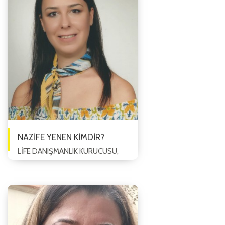
NAZİFE YENEN KİMDİR?
LİFE DANIŞMANLIK KURUCUSU,
YAŞAM KOÇU, ÖĞRENCİ KOÇU, İŞ
KOÇU, EĞİTMEN, DANIŞMAN.
Nazife Yenen 1989 yılın da
Eskişehir'de do...