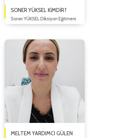
SONER YÜKSEL KİMDİR?
Soner YÜKSEL Diksiyon Eğitmeni
1981 Yılında Eskişehir’de doğdu.
Eğitim hayatını Eskişehir’de
tamamladı. Mesleğe 1994 yı...
MELTEM YARDIMCI GÜLEN