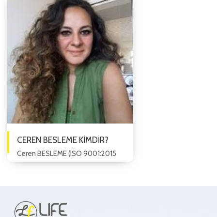
Eskişehir'de tamamlamıştır....
CEREN BESLEME KİMDİR?
Ceren BESLEME (ISO 9001:2015
Baş Denetçisi) ISO 9001 Kalite
Yönetim Sistemleri Temel,
Dokümantasyon ve İç denetçi ...