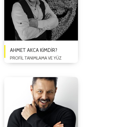
AHMET AKCA KİMDİR?
PROFİL TANIMLAMA VE YÜZ
OKUMA UZMANI 1977 Yılında
Ankara’da doğdu. İlköğrenim ve
Lise sonrası Unilever Şirketler
Bünyesinde satı...