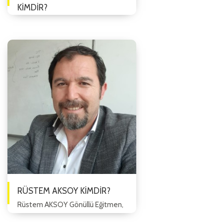
KİMDİR?
NEFES KOÇU/ EĞİTMEN Meltem
YARDIMCI GÜLEN 1980 yılında
Afyon 'da doğmuştur. Ortaokul ve
Lise 'yi Afyon/Emirdağ'da ,
Üniversite...
RÜSTEM AKSOY KİMDİR?
Rüstem AKSOY Gönüllü Eğitmen,
Sosyolog ve Kurumsal