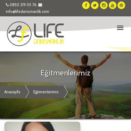
0850 219 05 76
info@lifedanismanlik.com
Toggl
naviga
Eğitmenlerimiz
Anasayfa
Eğitmenlerimiz