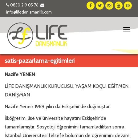
0850 219 05 76
info@lifedanismanlik.com
Toggl
naviga
satis-pazarlama-egitimleri
Nazife YENEN
LİFE DANIŞMANLIK KURUCUSU, YAŞAM KOÇU, EĞİTMEN,
DANIŞMAN
Nazife Yenen 1989 yılın da Eskişehir'de doğmuştur.
İlköğretim, lise ve üniversite hayatını Eskişehir'de
tamamlamıştır. Sosyoloji öğrenimini tamamladıktan sonra
İstanbul Üniversitesi felsefe bölümün de öğrenimini devam