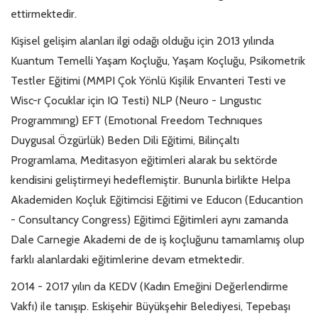
ettirmektedir.
Kişisel gelişim alanları ilgi odağı olduğu için 2013 yılında
Kuantum Temelli Yaşam Koçluğu, Yaşam Koçluğu, Psikometrik
Testler Eğitimi (MMPI Çok Yönlü Kişilik Envanteri Testi ve
Wisc-r Çocuklar için IQ Testi) NLP (Neuro - Lıngustıc
Programmıng) EFT (Emotıonal Freedom Technıques
Duygusal Özgürlük) Beden Dili Eğitimi, Bilinçaltı
Programlama, Meditasyon eğitimleri alarak bu sektörde
kendisini geliştirmeyi hedeflemiştir. Bununla birlikte Helpa
Akademiden Koçluk Eğitimcisi Eğitimi ve Educon (Educantion
- Consultancy Congress) Eğitimci Eğitimleri aynı zamanda
Dale Carnegie Akademi de de iş koçluğunu tamamlamış olup
farklı alanlardaki eğitimlerine devam etmektedir.
2014 - 2017 yılın da KEDV (Kadın Emeğini Değerlendirme
Vakfı) ile tanışıp. Eskişehir Büyükşehir Belediyesi, Tepebaşı