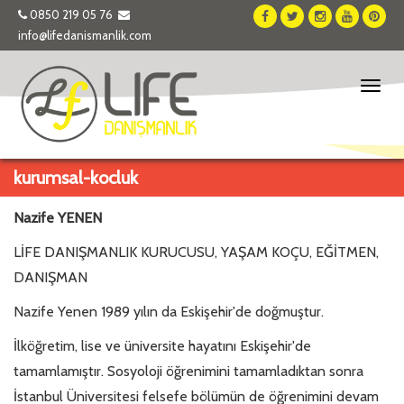
0850 219 05 76
info@lifedanismanlik.com
Toggl
naviga
kurumsal-kocluk
Nazife YENEN
LİFE DANIŞMANLIK KURUCUSU, YAŞAM KOÇU, EĞİTMEN,
DANIŞMAN
Nazife Yenen 1989 yılın da Eskişehir'de doğmuştur.
İlköğretim, lise ve üniversite hayatını Eskişehir'de
tamamlamıştır. Sosyoloji öğrenimini tamamladıktan sonra
İstanbul Üniversitesi felsefe bölümün de öğrenimini devam