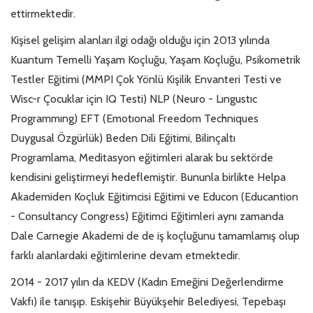
ettirmektedir.
Kişisel gelişim alanları ilgi odağı olduğu için 2013 yılında
Kuantum Temelli Yaşam Koçluğu, Yaşam Koçluğu, Psikometrik
Testler Eğitimi (MMPI Çok Yönlü Kişilik Envanteri Testi ve
Wisc-r Çocuklar için IQ Testi) NLP (Neuro - Lıngustıc
Programmıng) EFT (Emotıonal Freedom Technıques
Duygusal Özgürlük) Beden Dili Eğitimi, Bilinçaltı
Programlama, Meditasyon eğitimleri alarak bu sektörde
kendisini geliştirmeyi hedeflemiştir. Bununla birlikte Helpa
Akademiden Koçluk Eğitimcisi Eğitimi ve Educon (Educantion
- Consultancy Congress) Eğitimci Eğitimleri aynı zamanda
Dale Carnegie Akademi de de iş koçluğunu tamamlamış olup
farklı alanlardaki eğitimlerine devam etmektedir.
2014 - 2017 yılın da KEDV (Kadın Emeğini Değerlendirme
Vakfı) ile tanışıp. Eskişehir Büyükşehir Belediyesi, Tepebaşı