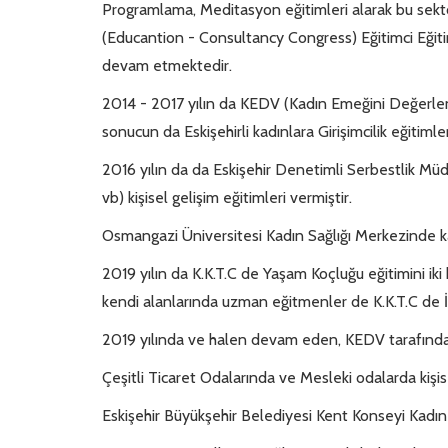
Programlama, Meditasyon eğitimleri alarak bu sektö
(Educantion - Consultancy Congress) Eğitimci Eğit
devam etmektedir.
2014 - 2017 yılın da KEDV (Kadın Emeğini Değerlendi
sonucun da Eskişehirli kadınlara Girişimcilik eğitimle
2016 yılın da da Eskişehir Denetimli Serbestlik Müdü
vb) kişisel gelişim eğitimleri vermiştir.
Osmangazi Üniversitesi Kadın Sağlığı Merkezinde kadı
2019 yılın da K.K.T.C de Yaşam Koçluğu eğitimini ik
kendi alanlarında uzman eğitmenler de K.K.T.C de İ
2019 yılında ve halen devam eden, KEDV tarafından
Çeşitli Ticaret Odalarında ve Mesleki odalarda kiş
Eskişehir Büyükşehir Belediyesi Kent Konseyi Kadın