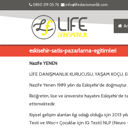
0850 219 05 76
info@lifedanismanlik.com
An
eskisehir-satis-pazarlama-egitimleri
Nazife YENEN
LİFE DANIŞMANLIK KURUCUSU, YAŞAM KOÇU, 
Nazife Yenen 1989 yılın da Eskişehir'de doğmuştur.
İlköğretim, lise ve üniversite hayatını Eskişehir'
ettirmektedir.
Kişisel gelişim alanları ilgi odağı olduğu için 201
Testi ve Wisc-r Çocuklar için IQ Testi) NLP (Neuro