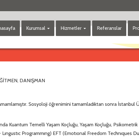
asayfa
Kurumsal
Hizmetler
Referanslar
Pro
EĞİTMEN, DANIŞMAN
de tamamlamıştır. Sosyoloji öğrenimini tamamladıktan sonra İstanbu
3 yılında Kuantum Temelli Yaşam Koçluğu, Yaşam Koçluğu, Psikometrik
 - Lıngustıc Programmıng) EFT (Emotıonal Freedom Technıques Duygu