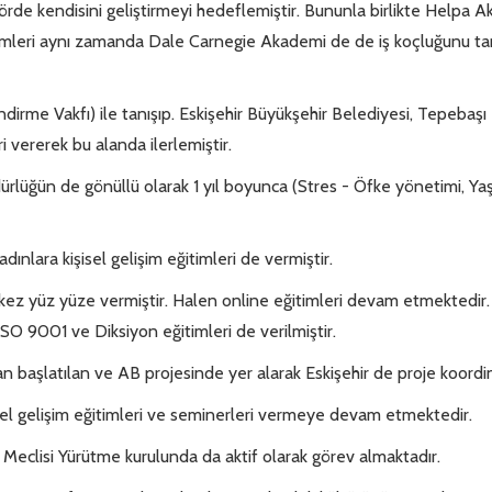
rde kendisini geliştirmeyi hedeflemiştir. Bununla birlikte Helpa 
imleri aynı zamanda Dale Carnegie Akademi de de iş koçluğunu tam
rme Vakfı) ile tanışıp. Eskişehir Büyükşehir Belediyesi, Tepebaşı 
ri vererek bu alanda ilerlemiştir.
rlüğün de gönüllü olarak 1 yıl boyunca (Stres - Öfke yönetimi, Yaşa
nlara kişisel gelişim eğitimleri de vermiştir.
i kez yüz yüze vermiştir. Halen online eğitimleri devam etmektedir. 
SO 9001 ve Diksiyon eğitimleri de verilmiştir.
 başlatılan ve AB projesinde yer alarak Eskişehir de proje koordi
isel gelişim eğitimleri ve seminerleri vermeye devam etmektedir.
 Meclisi Yürütme kurulunda da aktif olarak görev almaktadır.