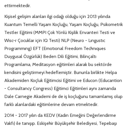
ettirmektedir.
Kişisel gelişim alanları ilgi odağı olduğu için 2013 yılında
Kuantum Temelli Yaşam Koçluğu, Yaşam Koçluğu, Psikometrik
Testler Eğitimi (MMPI Çok Yönlü Kişilik Envanteri Testi ve
Wisc-r Çocuklar için IQ Testi) NLP (Neuro - Lıngustıc
Programmıng) EFT (Emotıonal Freedom Technıques
Duygusal Özgürlük) Beden Dili Eğitimi, Bilinçaltı
Programlama, Meditasyon eğitimleri alarak bu sektörde
kendisini geliştirmeyi hedeflemiştir. Bununla birlikte Helpa
Akademiden Koçluk Eğitimcisi Eğitimi ve Educon (Educantion
- Consultancy Congress) Eğitimci Eğitimleri aynı zamanda
Dale Carnegie Akademi de de iş koçluğunu tamamlamış olup
farklı alanlardaki eğitimlerine devam etmektedir.
2014 - 2017 yılın da KEDV (Kadın Emeğini Değerlendirme
Vakfı) ile tanışıp. Eskişehir Büyükşehir Belediyesi, Tepebaşı