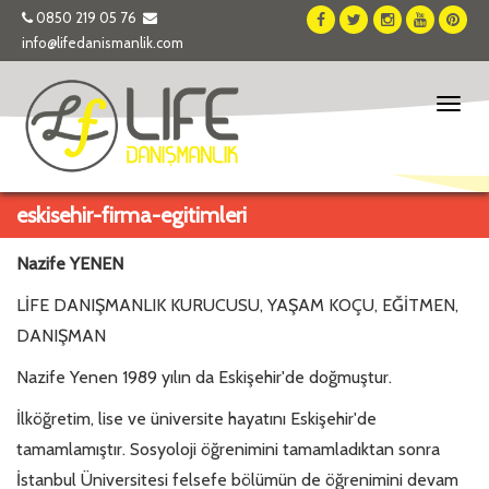
0850 219 05 76
info@lifedanismanlik.com
Toggl
naviga
eskisehir-firma-egitimleri
Nazife YENEN
LİFE DANIŞMANLIK KURUCUSU, YAŞAM KOÇU, EĞİTMEN,
DANIŞMAN
Nazife Yenen 1989 yılın da Eskişehir'de doğmuştur.
İlköğretim, lise ve üniversite hayatını Eskişehir'de
tamamlamıştır. Sosyoloji öğrenimini tamamladıktan sonra
İstanbul Üniversitesi felsefe bölümün de öğrenimini devam