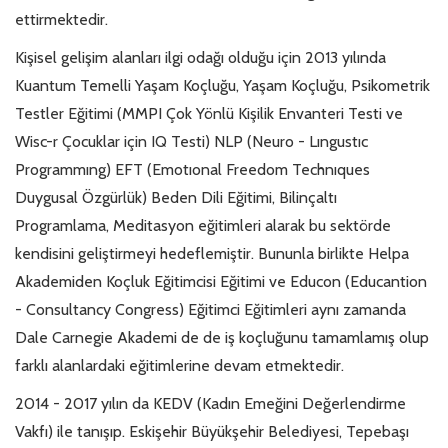
ettirmektedir.
Kişisel gelişim alanları ilgi odağı olduğu için 2013 yılında
Kuantum Temelli Yaşam Koçluğu, Yaşam Koçluğu, Psikometrik
Testler Eğitimi (MMPI Çok Yönlü Kişilik Envanteri Testi ve
Wisc-r Çocuklar için IQ Testi) NLP (Neuro - Lıngustıc
Programmıng) EFT (Emotıonal Freedom Technıques
Duygusal Özgürlük) Beden Dili Eğitimi, Bilinçaltı
Programlama, Meditasyon eğitimleri alarak bu sektörde
kendisini geliştirmeyi hedeflemiştir. Bununla birlikte Helpa
Akademiden Koçluk Eğitimcisi Eğitimi ve Educon (Educantion
- Consultancy Congress) Eğitimci Eğitimleri aynı zamanda
Dale Carnegie Akademi de de iş koçluğunu tamamlamış olup
farklı alanlardaki eğitimlerine devam etmektedir.
2014 - 2017 yılın da KEDV (Kadın Emeğini Değerlendirme
Vakfı) ile tanışıp. Eskişehir Büyükşehir Belediyesi, Tepebaşı