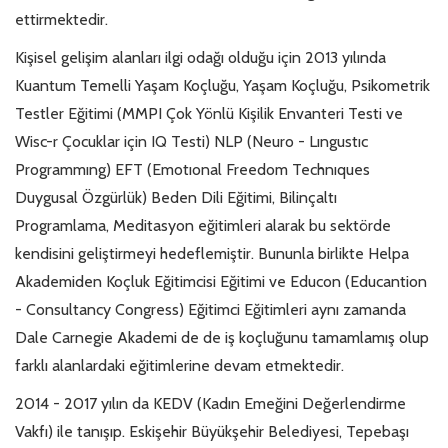
ettirmektedir.
Kişisel gelişim alanları ilgi odağı olduğu için 2013 yılında
Kuantum Temelli Yaşam Koçluğu, Yaşam Koçluğu, Psikometrik
Testler Eğitimi (MMPI Çok Yönlü Kişilik Envanteri Testi ve
Wisc-r Çocuklar için IQ Testi) NLP (Neuro - Lıngustıc
Programmıng) EFT (Emotıonal Freedom Technıques
Duygusal Özgürlük) Beden Dili Eğitimi, Bilinçaltı
Programlama, Meditasyon eğitimleri alarak bu sektörde
kendisini geliştirmeyi hedeflemiştir. Bununla birlikte Helpa
Akademiden Koçluk Eğitimcisi Eğitimi ve Educon (Educantion
- Consultancy Congress) Eğitimci Eğitimleri aynı zamanda
Dale Carnegie Akademi de de iş koçluğunu tamamlamış olup
farklı alanlardaki eğitimlerine devam etmektedir.
2014 - 2017 yılın da KEDV (Kadın Emeğini Değerlendirme
Vakfı) ile tanışıp. Eskişehir Büyükşehir Belediyesi, Tepebaşı