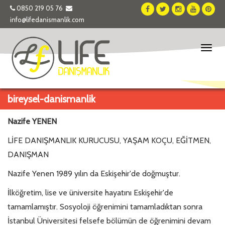
0850 219 05 76
info@lifedanismanlik.com
Toggl
naviga
bireysel-danismanlik
Nazife YENEN
LİFE DANIŞMANLIK KURUCUSU, YAŞAM KOÇU, EĞİTMEN,
DANIŞMAN
Nazife Yenen 1989 yılın da Eskişehir'de doğmuştur.
İlköğretim, lise ve üniversite hayatını Eskişehir'de
tamamlamıştır. Sosyoloji öğrenimini tamamladıktan sonra
İstanbul Üniversitesi felsefe bölümün de öğrenimini devam